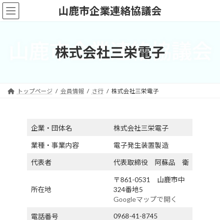
コ
ナ
山鹿市企業連絡協議会
ン
ビ
テ
ゲ
ン
ー
ツ
シ
株式会社三栄電子
へ
ョ
ス
ン
キ
に
ッ
移
トップページ
会員情報
さ行
株式会社三栄電子
プ
動
企業・団体名
株式会社三栄電子
業種・事業内容
電子発生装置製造
代表者
代表取締役 阿蘇品 衛
〒861-0531 山鹿市中
所在地
324番地5
Googleマップで開く
0968-41-8745
電話番号